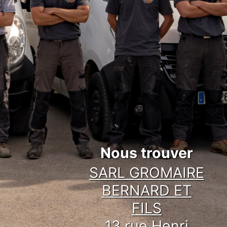
Nous trouver
SARL GROMAIRE
BERNARD ET
FILS
13 rue Henri