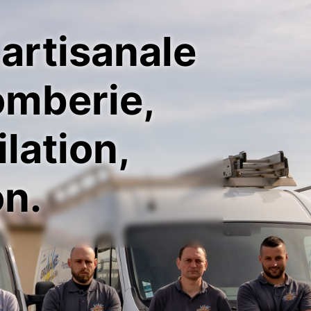
 artisanale
omberie,
lation,
on.